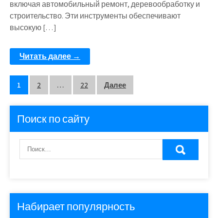
включая автомобильный ремонт, деревообработку и
строительство. Эти инструменты обеспечивают
высокую […]
Читать далее →
Пагинация
1
2
…
22
Далее
записей
Поиск по сайту
Набирает популярность