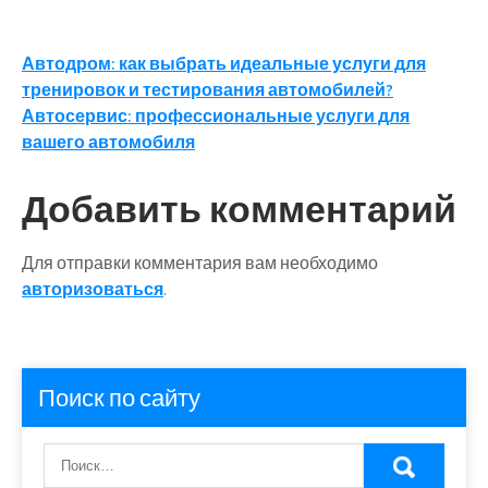
Навигация
Автодром: как выбрать идеальные услуги для
тренировок и тестирования автомобилей?
по
Автосервис: профессиональные услуги для
записям
вашего автомобиля
Добавить комментарий
Для отправки комментария вам необходимо
авторизоваться
.
Поиск по сайту