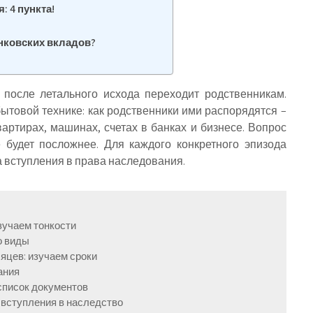
: 4 пункта!
анковских вкладов?
 после летального исхода переходит родственникам.
ытовой технике: как родственники ими распорядятся –
вартирах, машинах, счетах в банках и бизнесе. Вопрос
е будет посложнее. Для каждого конкретного эпизода
а вступления в права наследования.
изучаем тонкости
о виды
сяцев: изучаем сроки
ания
список документов
 вступления в наследство