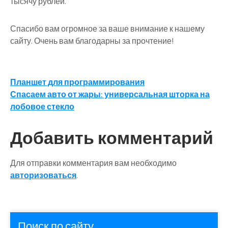
тысячу рублей.
Спасибо вам огромное за ваше внимание к нашему
сайту. Очень вам благодарны за прочтение!
Навигация
Планшет для программирования
Спасаем авто от жары: универсальная шторка на
по
лобовое стекло
записям
Добавить комментарий
Для отправки комментария вам необходимо
авторизоваться
.
Поиск по сайту